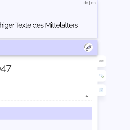
de
|
en
ger Texte des Mittelalters
947