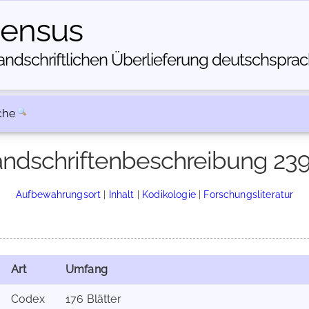
census
dschriftlichen Über­lieferung deutschsprachi
che
ndschriftenbeschreibung 23
Aufbewahrungsort
|
Inhalt
|
Kodikologie
|
Forschungsliteratur
Art
Umfang
Codex
176 Blätter