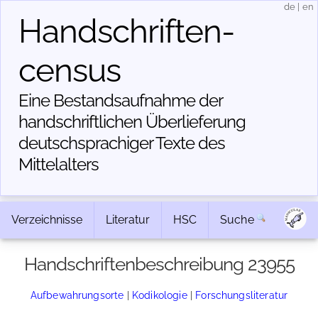
de
|
en
Handschriften­
census
Eine Bestandsaufnahme der
handschriftlichen Über­lieferung
deutschsprachiger Texte des
Mittelalters
Verzeichnisse
Literatur
HSC
Suche
Handschriftenbeschreibung 23955
Aufbewahrungsorte
|
Kodikologie
|
Forschungsliteratur