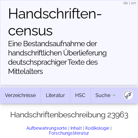
de
|
en
Handschriften­
census
Eine Bestandsaufnahme der
handschriftlichen Über­lieferung
deutschsprachiger Texte des
Mittelalters
Verzeichnisse
Literatur
HSC
Suche
Handschriftenbeschreibung 23963
Aufbewahrungsorte
|
Inhalt
|
Kodikologie
|
Forschungsliteratur