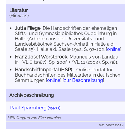
Literatur
(Hinweis)
Jutta Fliege
, Die Handschriften der ehemaligen
Stifts- und Gymnasialbibliothek Quedlinburg in
Halle (Arbeiten aus der Universitäts- und
Landesbibliothek Sachsen-Anhalt in Halle a.d.
Saale 25), Halle a.d. Saale 1982, S. 92-102. [
online
]
Franz Josef Worstbrock
, Mauricius von Landau,
2
2
in:
VL 6 (1987), Sp. 200f. +
VL 11 (2004), Sp. 981.
Handschriftenportal (HSP)
- Online-Portal für
Buchhandschriften des Mittelalters in deutschen
Sammlungen [
online
] [
zur Beschreibung
]
Archivbeschreibung
Paul Sparmberg (1920)
Mitteilungen von Sine Nomine
sw, März 2024