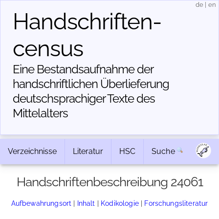
de
|
en
Handschriften­
census
Eine Bestandsaufnahme der
handschriftlichen Über­lieferung
deutschsprachiger Texte des
Mittelalters
Verzeichnisse
Literatur
HSC
Suche
Handschriftenbeschreibung 24061
Aufbewahrungsort
|
Inhalt
|
Kodikologie
|
Forschungsliteratur