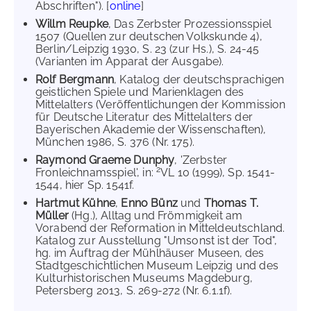
Abschriften"). [
online
]
Willm Reupke
, Das Zerbster Prozessionsspiel
1507 (Quellen zur deutschen Volkskunde 4),
Berlin/Leipzig 1930, S. 23 (zur Hs.), S. 24-45
(Varianten im Apparat der Ausgabe).
Rolf Bergmann
, Katalog der deutschsprachigen
geistlichen Spiele und Marienklagen des
Mittelalters (Veröffentlichungen der Kommission
für Deutsche Literatur des Mittelalters der
Bayerischen Akademie der Wissenschaften),
München 1986, S. 376 (Nr. 175).
Raymond Graeme Dunphy
, 'Zerbster
2
Fronleichnamsspiel', in:
VL 10 (1999), Sp. 1541-
1544, hier Sp. 1541f.
Hartmut Kühne
,
Enno Bünz
und
Thomas T.
Müller
(Hg.), Alltag und Frömmigkeit am
Vorabend der Reformation in Mitteldeutschland.
Katalog zur Ausstellung "Umsonst ist der Tod",
hg. im Auftrag der Mühlhäuser Museen, des
Stadtgeschichtlichen Museum Leipzig und des
Kulturhistorischen Museums Magdeburg,
Petersberg 2013, S. 269-272 (Nr. 6.1.1f).