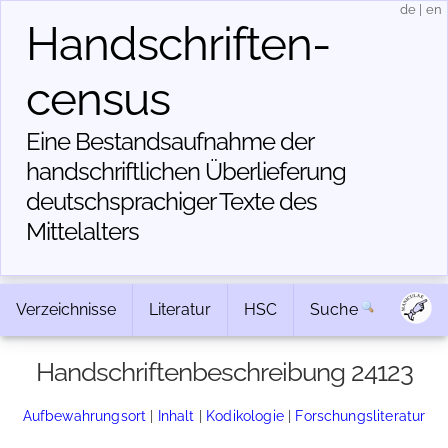
de
|
en
Handschriften­
census
Eine Bestandsaufnahme der
handschriftlichen Über­lieferung
deutschsprachiger Texte des
Mittelalters
Verzeichnisse
Literatur
HSC
Suche
Handschriftenbeschreibung 24123
Aufbewahrungsort
|
Inhalt
|
Kodikologie
|
Forschungsliteratur