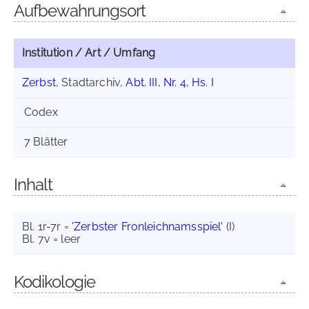
Aufbewahrungsort
Institution / Art / Umfang
Zerbst
, Stadtarchiv,
Abt. III, Nr. 4, Hs. I
Codex
7 Blätter
Inhalt
Bl. 1r-7r =
'Zerbster Fronleichnamsspiel'
(I)
Bl. 7v = leer
Kodikologie