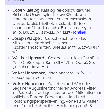
Göber-Katalog:
Katalog rękopisów dawnej
Biblioteki Uniwersyteckiej we Wrocławiu
[Katalog der Handschriften der ehemaligen
Universitaetsbibliothek Breslau], 26 Bde.
(handschriftl. und masch.), Breslau ca. 1920-
1940, Bd. 17, Bl. 219-221 (Nr. 1227). [
online
]
Joseph Klapper
, Deutsche Schlesier des
Mittelalters. Nach schlesischen
Klosterhandschriften, Breslau 1937, S. 27-30 (Nr.
12).
Walther Lipphardt
, 'Gelobet sistu Jesu Christ', in:
2
2
VL 2 (1980), Sp. 1184-1186 +
VL 11 (2004), Sp.
512 (ohne diese Hs.).
2
Volker Honemann
, Ritter, Andreas, in:
VL 11
(2004), Sp. 1326-1329.
Volker Honemann
, Zu Leben und Werk des
Saganer Augustinerchorherren Andreas Ritter,
in: Deutschsprachige Literatur des Mittelalters im
östlichen Europa. Forschungsstand und
Forschungsperspektiven, hg. von Ralf G. Päsler
und Dietrich Schmidtke, Heidelberg 2006, S.