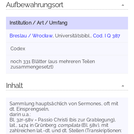
Aufbewahrungsort
Institution / Art / Umfang
Breslau / Wrocław
, Universitätsbibl.,
Cod. I Q 387
Codex
noch 331 Blätter (aus mehreren Teilen
zusammengesetzt)
Inhalt
Sammlung hauptsächlich von Sermones, oft mit
dt. Einsprengseln,
darin u.a.:
Bl. 32r-58v = Passio Christi (bis zur Grablegung),
lat., 1474 in Grünberg
compilata
(Bl. 58v), mit
zahlreichen lat.-dt. und dt. Stellen (Transkriptionen: