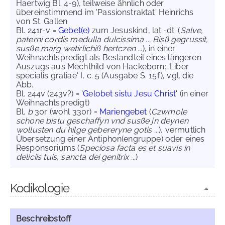
Haertwig Bl. 4-9), teilweise ähnlich oder
übereinstimmend im 'Passionstraktat' Heinrichs
von St. Gallen
Bl. 241r-v =
Gebet(e)
zum Jesuskind, lat.-dt. (
Salve,
paterni cordis medulla dulcissima ... Bisß gegrussit,
susße marg wetirlichiß hertczen ...
), in einer
Weihnachtspredigt als Bestandteil eines längeren
Auszugs aus Mechthild von Hackeborn: 'Liber
specialis gratiae' I, c. 5 (Ausgabe S. 15f.), vgl. die
Abb.
Bl. 244v (243v?) =
'Gelobet sistu Jesu Christ'
(in einer
Weihnachtspredigt)
Bl.
b
30r (wohl 330r) =
Mariengebet
(
Czwmole
schone bistu geschaffyn vnd susße jn deynen
wollusten du hilge gebereryne gotis ...
), vermutlich
Übersetzung einer Antiphon(engruppe) oder eines
Responsoriums (
Speciosa facta es et suavis in
deliciis tuis, sancta dei genitrix ...
)
Kodikologie
Beschreibstoff