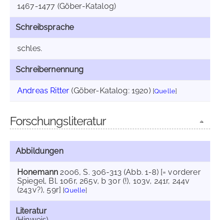
1467-1477 (Göber-Katalog)
Schreibsprache
schles.
Schreibernennung
Andreas Ritter
(Göber-Katalog: 1920)
[
Quelle
]
Forschungsliteratur
Abbildungen
Honemann
2006
, S. 306-313 (Abb. 1-8) [= vorderer
Spiegel, Bl. 106r, 265v, b 30r (!), 103v, 241r, 244v
(243v?), 59r]
[
Quelle
]
Literatur
(Hinweis)