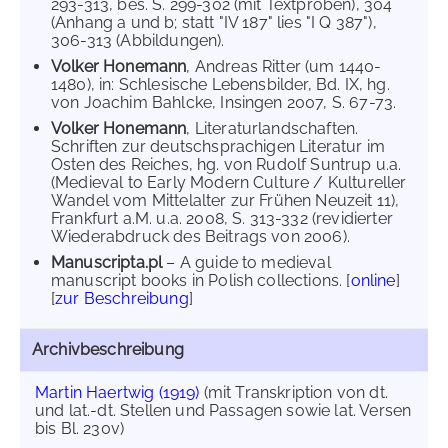
293-313, bes. S. 299-302 (mit Textproben), 304
(Anhang a und b; statt "IV 187" lies "I Q 387"),
306-313 (Abbildungen).
Volker Honemann
, Andreas Ritter (um 1440-
1480), in: Schlesische Lebensbilder, Bd. IX, hg.
von Joachim Bahlcke, Insingen 2007, S. 67-73.
Volker Honemann
, Literaturlandschaften.
Schriften zur deutschsprachigen Literatur im
Osten des Reiches, hg. von Rudolf Suntrup u.a.
(Medieval to Early Modern Culture / Kultureller
Wandel vom Mittelalter zur Frühen Neuzeit 11),
Frankfurt a.M. u.a. 2008, S. 313-332 (revidierter
Wiederabdruck des Beitrags von 2006).
Manuscripta.pl
– A guide to medieval
manuscript books in Polish collections. [
online
]
[
zur Beschreibung
]
Archivbeschreibung
Martin Haertwig (1919)
(mit Transkription von dt.
und lat.-dt. Stellen und Passagen sowie lat. Versen
bis Bl. 230v)