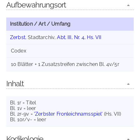
Aufbewahrungsort
Institution / Art / Umfang
Zerbst
, Stadtarchiv,
Abt. III, Nr. 4, Hs. VII
Codex
10 Blätter + 1 Zusatzstreifen zwischen Bl. 4v/5r
Inhalt
Bl. 1r = Titel
Bl. 1v = leer
Bl. 2r-9v =
'Zerbster Fronleichnamsspiel'
(Hs. VII)
Bl. 10r/v- = leer
Kodikologie