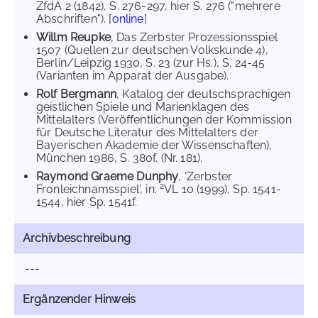
ZfdA 2 (1842), S. 276-297, hier S. 276 ("mehrere
Abschriften"). [
online
]
Willm Reupke
, Das Zerbster Prozessionsspiel
1507 (Quellen zur deutschen Volkskunde 4),
Berlin/Leipzig 1930, S. 23 (zur Hs.), S. 24-45
(Varianten im Apparat der Ausgabe).
Rolf Bergmann
, Katalog der deutschsprachigen
geistlichen Spiele und Marienklagen des
Mittelalters (Veröffentlichungen der Kommission
für Deutsche Literatur des Mittelalters der
Bayerischen Akademie der Wissenschaften),
München 1986, S. 380f. (Nr. 181).
Raymond Graeme Dunphy
, 'Zerbster
2
Fronleichnamsspiel', in:
VL 10 (1999), Sp. 1541-
1544, hier Sp. 1541f.
Archivbeschreibung
---
Ergänzender Hinweis