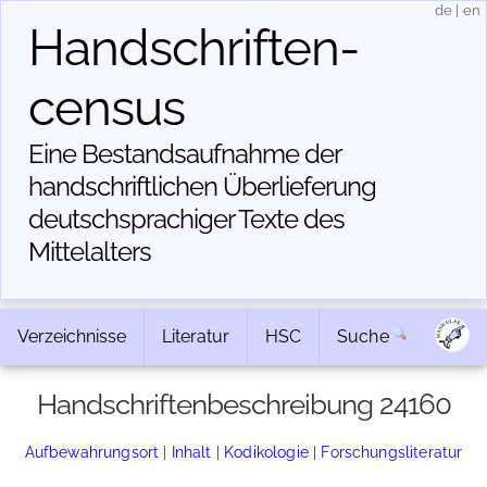
de
|
en
Handschriften­
census
Eine Bestandsaufnahme der
handschriftlichen Über­lieferung
deutschsprachiger Texte des
Mittelalters
Verzeichnisse
Literatur
HSC
Suche
Handschriftenbeschreibung 24160
Aufbewahrungsort
|
Inhalt
|
Kodikologie
|
Forschungsliteratur