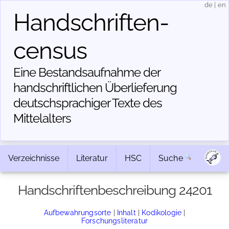
de
|
en
Handschriften­
census
Eine Bestandsaufnahme der
handschriftlichen Über­lieferung
deutschsprachiger Texte des
Mittelalters
Verzeichnisse
Literatur
HSC
Suche
Handschriftenbeschreibung 24201
Aufbewahrungsorte
|
Inhalt
|
Kodikologie
|
Forschungsliteratur