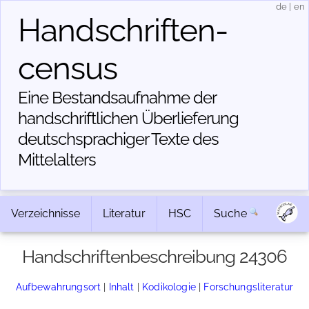
de
|
en
Handschriften­
census
Eine Bestandsaufnahme der
handschriftlichen Über­lieferung
deutschsprachiger Texte des
Mittelalters
Verzeichnisse
Literatur
HSC
Suche
Handschriftenbeschreibung 24306
Aufbewahrungsort
|
Inhalt
|
Kodikologie
|
Forschungsliteratur