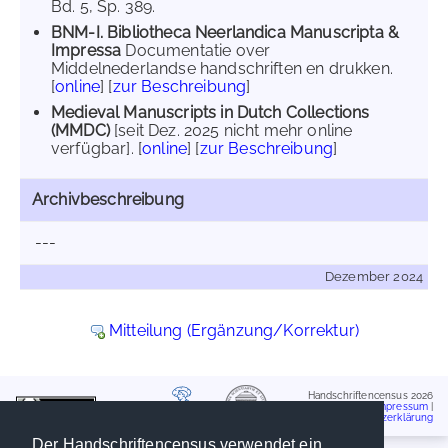
Bd. 5, Sp. 389.
BNM-I. Bibliotheca Neerlandica Manuscripta &
Impressa
Documentatie over
Middelnederlandse handschriften en drukken.
[
online
] [
zur Beschreibung
]
Medieval Manuscripts in Dutch Collections
(MMDC)
[seit Dez. 2025 nicht mehr online
verfügbar]. [
online
] [
zur Beschreibung
]
Archivbeschreibung
---
Dezember 2024
Mitteilung (Ergänzung/Korrektur)
Handschriftencensus 2026
Impressum
|
Datenschutzerklärung
Der Handschriftencensus verwendet ein