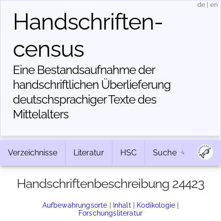
de
|
en
Handschriften­
census
Eine Bestandsaufnahme der
handschriftlichen Über­lieferung
deutschsprachiger Texte des
Mittelalters
Verzeichnisse
Literatur
HSC
Suche
Handschriftenbeschreibung 24423
Aufbewahrungsorte
|
Inhalt
|
Kodikologie
|
Forschungsliteratur