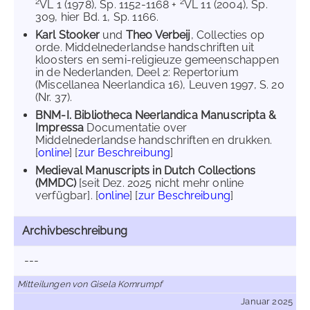
2
2
VL 1 (1978), Sp. 1152-1168 +
VL 11 (2004), Sp.
309, hier Bd. 1, Sp. 1166.
Karl Stooker
und
Theo Verbeij
, Collecties op
orde. Middelnederlandse handschriften uit
kloosters en semi-religieuze gemeenschappen
in de Nederlanden, Deel 2: Repertorium
(Miscellanea Neerlandica 16), Leuven 1997, S. 20
(Nr. 37).
BNM-I. Bibliotheca Neerlandica Manuscripta &
Impressa
Documentatie over
Middelnederlandse handschriften en drukken.
[
online
] [
zur Beschreibung
]
Medieval Manuscripts in Dutch Collections
(MMDC)
[seit Dez. 2025 nicht mehr online
verfügbar]. [
online
] [
zur Beschreibung
]
Archivbeschreibung
---
Mitteilungen von Gisela Kornrumpf
Januar 2025