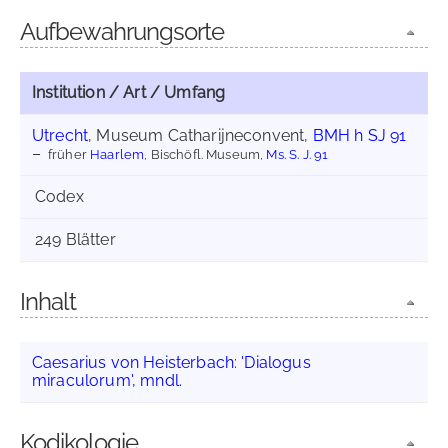
Aufbewahrungsorte
Institution / Art / Umfang
Utrecht
, Museum Catharijneconvent,
BMH h SJ 91
früher
Haarlem
, Bischöfl. Museum,
Ms. S. J. 91
Codex
249 Blätter
Inhalt
Caesarius von Heisterbach
:
'Dialogus
miraculorum', mndl.
Kodikologie