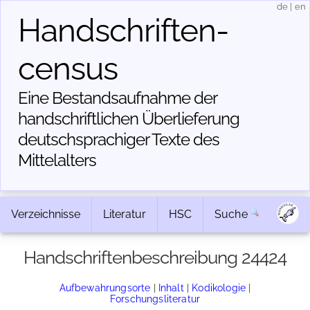
de
|
en
Handschriften­
census
Eine Bestandsaufnahme der
handschriftlichen Über­lieferung
deutschsprachiger Texte des
Mittelalters
Verzeichnisse
Literatur
HSC
Suche
Handschriftenbeschreibung 24424
Aufbewahrungsorte
|
Inhalt
|
Kodikologie
|
Forschungsliteratur