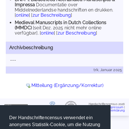
Impressa
Documentatie over
Middelnederlandse handschriften en drukken.
[
online
] [
zur Beschreibung
]
Medieval Manuscripts in Dutch Collections
(MMDC)
[seit Dez. 2025 nicht mehr online
verfügbar]. [
online
] [
zur Beschreibung
]
Archivbeschreibung
---
trk, Januar 2025
Mitteilung (Ergänzung/Korrektur)
Handschriftencensus 2026
Impressum
|
Datenschutzerklärung
Der Handschriftencensus verwendet ein
anonymes Statistik-Cookie, um die Nutzung