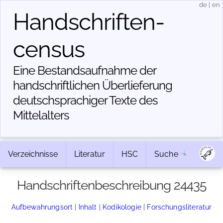
de
|
en
Handschriften­
census
Eine Bestandsaufnahme der
handschriftlichen Über­lieferung
deutschsprachiger Texte des
Mittelalters
Verzeichnisse
Literatur
HSC
Suche
Handschriftenbeschreibung 24435
Aufbewahrungsort
|
Inhalt
|
Kodikologie
|
Forschungsliteratur