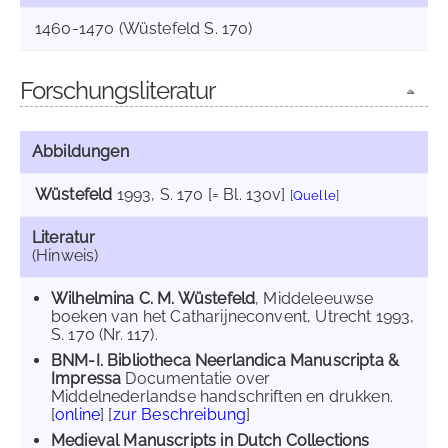
1460-1470 (Wüstefeld S. 170)
Forschungsliteratur
Abbildungen
Wüstefeld
1993
, S. 170 [= Bl. 130v]
[
Quelle
]
Literatur
(Hinweis)
Wilhelmina C. M. Wüstefeld
, Middeleeuwse
boeken van het Catharijneconvent, Utrecht 1993,
S. 170 (Nr. 117).
BNM-I. Bibliotheca Neerlandica Manuscripta &
Impressa
Documentatie over
Middelnederlandse handschriften en drukken.
[
online
] [
zur Beschreibung
]
Medieval Manuscripts in Dutch Collections