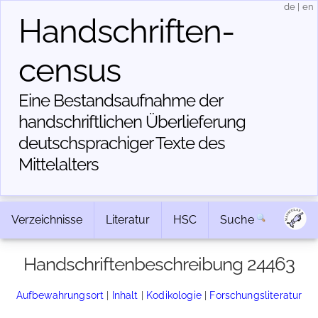
de
|
en
Handschriften­
census
Eine Bestandsaufnahme der
handschriftlichen Über­lieferung
deutschsprachiger Texte des
Mittelalters
Verzeichnisse
Literatur
HSC
Suche
Handschriftenbeschreibung 24463
Aufbewahrungsort
|
Inhalt
|
Kodikologie
|
Forschungsliteratur