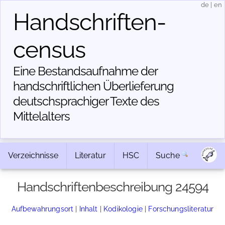
de
|
en
Handschriften­
census
Eine Bestandsaufnahme der
handschriftlichen Über­lieferung
deutschsprachiger Texte des
Mittelalters
Verzeichnisse
Literatur
HSC
Suche
Handschriftenbeschreibung 24594
Aufbewahrungsort
|
Inhalt
|
Kodikologie
|
Forschungsliteratur