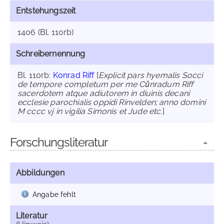
Entstehungszeit
1406 (Bl. 110rb)
Schreibernennung
Bl. 110rb:
Konrad Riff
[
Explicit pars hyemalis Socci
de tempore completum per me Cůnradum Riff
sacerdotem atque adiutorem in diuinis decani
ecclesie parochialis oppidi Rinvelden; anno domini
M cccc vj in vigilia Simonis et Jude etc.
]
Forschungsliteratur
Abbildungen
Angabe fehlt
Literatur