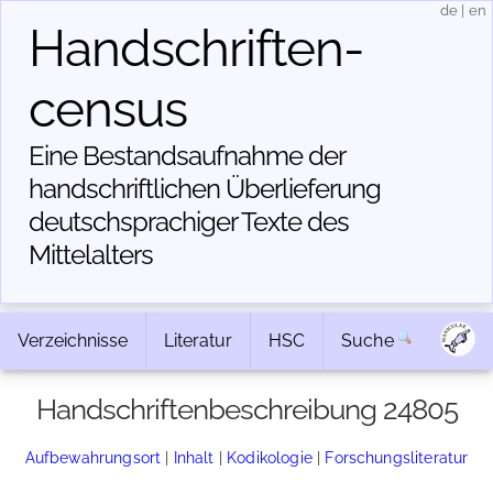
de
|
en
Handschriften­
census
Eine Bestandsaufnahme der
handschriftlichen Über­lieferung
deutschsprachiger Texte des
Mittelalters
Verzeichnisse
Literatur
HSC
Suche
Handschriftenbeschreibung 24805
Aufbewahrungsort
|
Inhalt
|
Kodikologie
|
Forschungsliteratur