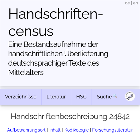
de
|
en
Handschriften­
census
Eine Bestandsaufnahme der
handschriftlichen Über­lieferung
deutschsprachiger Texte des
Mittelalters
Verzeichnisse
Literatur
HSC
Suche
Handschriftenbeschreibung 24842
Aufbewahrungsort
|
Inhalt
|
Kodikologie
|
Forschungsliteratur