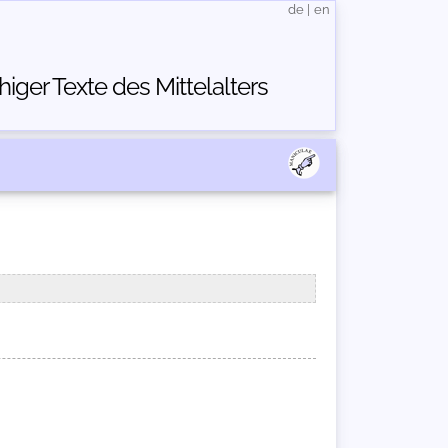
de
|
en
ger Texte des Mittelalters