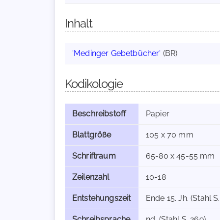
Inhalt
'Medinger Gebetbücher'
(BR)
Kodikologie
Beschreibstoff
Papier
Blattgröße
105 x 70 mm
Schriftraum
65-80 x 45-55 mm
Zeilenzahl
10-18
Entstehungszeit
Ende 15. Jh. (Stahl S
Schreibsprache
nd. (Stahl S. 269)