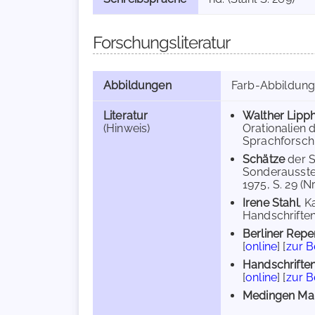
Forschungsliteratur
Abbildungen
Farb-Abbildun
Literatur
Walther Lipp
(Hinweis)
Orationalien 
Sprachforschu
Schätze
der S
Sonderausste
1975, S. 29 (Nr.
Irene Stahl
, K
Handschriften
Berliner Repe
[
online
] [
zur 
Handschriften
[
online
] [
zur 
Medingen Man