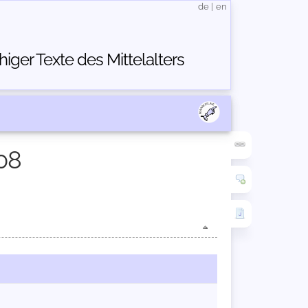
de
|
en
ger Texte des Mittelalters
08