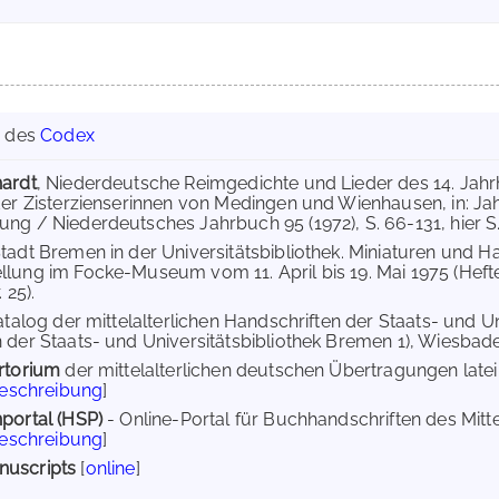
g des
Codex
hardt
, Niederdeutsche Reimgedichte und Lieder des 14. Jahrh
der Zisterzienserinnen von Medingen und Wienhausen, in: Ja
ng / Niederdeutsches Jahrbuch 95 (1972), S. 66-131, hier S. 6
tadt Bremen in der Universitätsbibliothek. Miniaturen und Ha
llung im Focke-Museum vom 11. April bis 19. Mai 1975 (He
 25).
atalog der mittelalterlichen Handschriften der Staats- und U
 der Staats- und Universitätsbibliothek Bremen 1), Wiesbade
rtorium
der mittelalterlichen deutschen Übertragungen lat
Beschreibung
]
portal (HSP)
- Online-Portal für Buchhandschriften des Mit
Beschreibung
]
uscripts
[
online
]