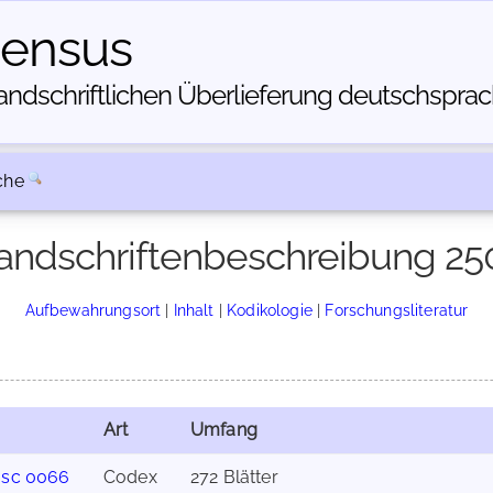
census
dschriftlichen Über­lieferung deutschsprachi
che
andschriftenbeschreibung 25
Aufbewahrungsort
|
Inhalt
|
Kodikologie
|
Forschungsliteratur
Art
Umfang
sc 0066
Codex
272 Blätter