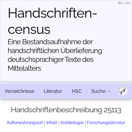
de
|
en
Handschriften­
census
Eine Bestandsaufnahme der
handschriftlichen Über­lieferung
deutschsprachiger Texte des
Mittelalters
Verzeichnisse
Literatur
HSC
Suche
Handschriftenbeschreibung 25113
Aufbewahrungsort
|
Inhalt
|
Kodikologie
|
Forschungsliteratur