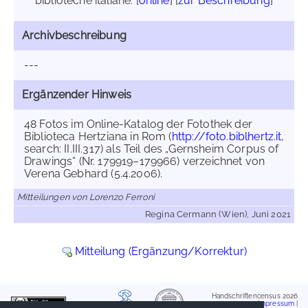
biblioteche italiane. [
online
] [
zur Beschreibung
]
Archivbeschreibung
---
Ergänzender Hinweis
48 Fotos im Online-Katalog der Fotothek der
Biblioteca Hertziana in Rom (
http://foto.biblhertz.it
,
search: II.III.317) als Teil des „Gernsheim Corpus of
Drawings“ (Nr. 179919–179966) verzeichnet von
Verena Gebhard (5.4.2006).
Mitteilungen von Lorenzo Ferroni
Regina Cermann (Wien), Juni 2021
Mitteilung (Ergänzung/Korrektur)
Handschriftencensus 2026
Impressum
|