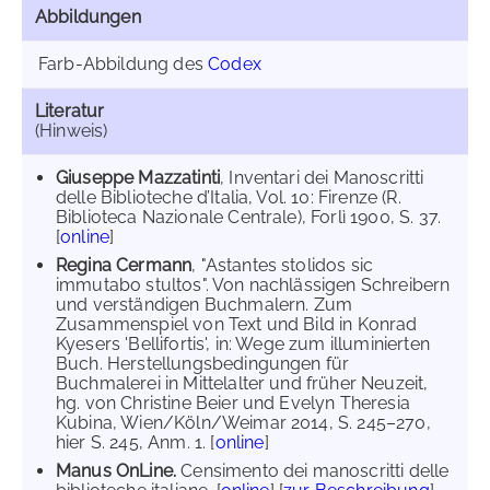
Abbildungen
Farb-Abbildung des
Codex
Literatur
(Hinweis)
Giuseppe Mazzatinti
, Inventari dei Manoscritti
delle Biblioteche d’Italia, Vol. 10: Firenze (R.
Biblioteca Nazionale Centrale), Forlì 1900, S. 37.
[
online
]
Regina Cermann
, "Astantes stolidos sic
immutabo stultos". Von nachlässigen Schreibern
und verständigen Buchmalern. Zum
Zusammenspiel von Text und Bild in Konrad
Kyesers 'Bellifortis', in: Wege zum illuminierten
Buch. Herstellungsbedingungen für
Buchmalerei in Mittelalter und früher Neuzeit,
hg. von Christine Beier und Evelyn Theresia
Kubina, Wien/Köln/Weimar 2014, S. 245–270,
hier S. 245, Anm. 1. [
online
]
Manus OnLine.
Censimento dei manoscritti delle