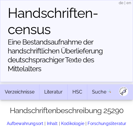
de
|
en
Handschriften­
census
Eine Bestandsaufnahme der
handschriftlichen Über­lieferung
deutschsprachiger Texte des
Mittelalters
Verzeichnisse
Literatur
HSC
Suche
Handschriftenbeschreibung 25290
Aufbewahrungsort
|
Inhalt
|
Kodikologie
|
Forschungsliteratur