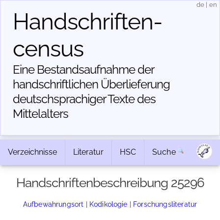
de
|
en
Handschriften­
census
Eine Bestandsaufnahme der
handschriftlichen Über­lieferung
deutschsprachiger Texte des
Mittelalters
Verzeichnisse
Literatur
HSC
Suche
Handschriftenbeschreibung 25296
Aufbewahrungsort
|
Kodikologie
|
Forschungsliteratur