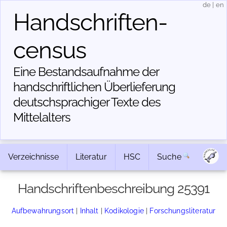
de
|
en
Handschriften­
census
Eine Bestandsaufnahme der
handschriftlichen Über­lieferung
deutschsprachiger Texte des
Mittelalters
Verzeichnisse
Literatur
HSC
Suche
Handschriftenbeschreibung 25391
Aufbewahrungsort
|
Inhalt
|
Kodikologie
|
Forschungsliteratur