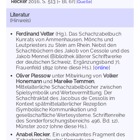
Recker
2016
, S. 513 [= Bl. 6r]
[
Quelle
]
Literatur
(Hinweis)
Ferdinand Vetter
(Hg.), Das Schachzabelbuch
Kunrats von Ammenhausen, Mönchs und
Leutpriesters zu Stein am Rhein. Nebst den
Schachbüchern des Jakob von Cessole und des
Jakob Mennel (Bibliothek älterer Schriftwerke
der deutschen Schweiz, Ergänzungsband 7),
Frauenfeld 1892 (ohne diese Hs.). [
online
]
Oliver Plessow
unter Mitwirkung von
Volker
Honemann
und
Mareike Temmen
,
Mittelalterliche Schachzabelbücher zwischen
Spielsymbolik und Wertevermittlung. Der
Schachtraktat des Jacobus de Cessolis im
Kontext spätmittelalterlicher Rezeption
(Symbolische Kommunikation und
gesellschaftliche Wertesysteme. Schriftenreihe
des Sonderforschungsbereichs 496, Bd. 12),
Münster 2007 (ohne diese Hs.).
Anabel Recker
, Ein unbekanntes Fragment des