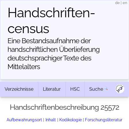
de
|
en
Handschriften­
census
Eine Bestandsaufnahme der
handschriftlichen Über­lieferung
deutschsprachiger Texte des
Mittelalters
Verzeichnisse
Literatur
HSC
Suche
Handschriftenbeschreibung 25572
Aufbewahrungsort
|
Inhalt
|
Kodikologie
|
Forschungsliteratur