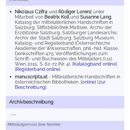
Nikolaus Czifra
und
Rüdiger Lorenz
unter
Mitarbeit von
Beatrix Koll
und
Susanne Lang
,
Katalog der mittelalterlichen Handschriften in
Salzburg: Stiftsbibliothek Mattsee, Archiv der
Erzdiözese Salzburg, Salzburger Landesarchiv,
Archiv der Stadt Salzburg, Salzburg Museum.
Katalog- und Registerband (Österreichische
Akademie der Wissenschaften, phil.-hist. Klasse,
Denkschriften 475; Veröffentlichungen zum
Schrift- und Buchwesen des Mittelalters II,11).
Wien 2015, S. 62-72 (Nr. 4). [
Katalogband online
]
[
Registerband online
]
manuscripta.at
- Mittelalterliche Handschriften in
österreichischen Bibliotheken. [
online
] [
zur
Beschreibung
]
Archivbeschreibung
---
Mitteilungen von Sine Nomine