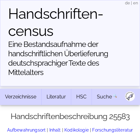
de
|
en
Handschriften­
census
Eine Bestandsaufnahme der
handschriftlichen Über­lieferung
deutschsprachiger Texte des
Mittelalters
Verzeichnisse
Literatur
HSC
Suche
Handschriftenbeschreibung 25583
Aufbewahrungsort
|
Inhalt
|
Kodikologie
|
Forschungsliteratur