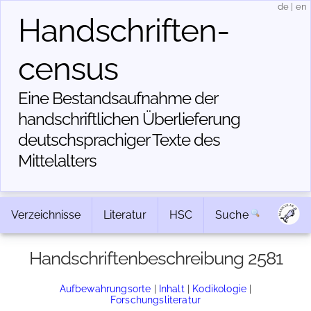
de
|
en
Handschriften­
census
Eine Bestandsaufnahme der
handschriftlichen Über­lieferung
deutschsprachiger Texte des
Mittelalters
Verzeichnisse
Literatur
HSC
Suche
Handschriftenbeschreibung 2581
Aufbewahrungsorte
|
Inhalt
|
Kodikologie
|
Forschungsliteratur