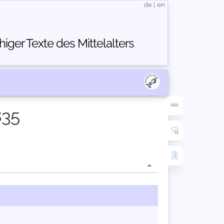
de
|
en
ger Texte des Mittelalters
835