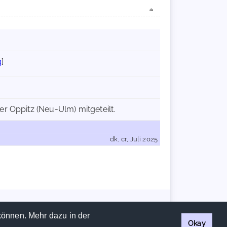
g
]
r Oppitz (Neu-Ulm) mitgeteilt.
dk, cr, Juli 2025
Handschriftencensus 2026 |
Impressum
|
Datenschutzerklärung
können. Mehr dazu in der
Okay