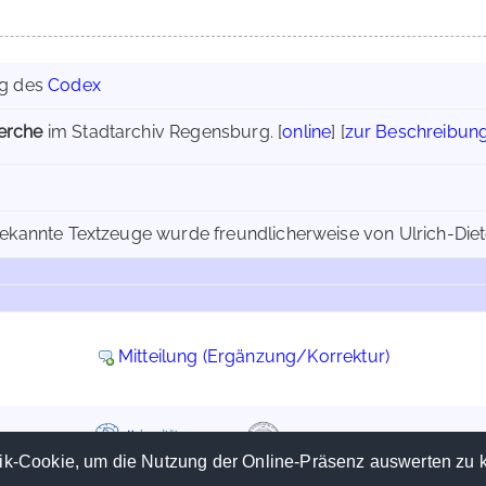
ng des
Codex
herche
im Stadtarchiv Regensburg. [
online
] [
zur Beschreibun
ekannte Textzeuge wurde freundlicherweise von Ulrich-Diete
Mitteilung (Ergänzung/Korrektur)
ik-Cookie, um die Nutzung der Online-Präsenz auswerten zu 