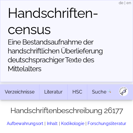
de
|
en
Handschriften­
census
Eine Bestandsaufnahme der
handschriftlichen Über­lieferung
deutschsprachiger Texte des
Mittelalters
Verzeichnisse
Literatur
HSC
Suche
Handschriftenbeschreibung 26177
Aufbewahrungsort
|
Inhalt
|
Kodikologie
|
Forschungsliteratur