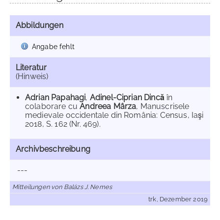
Abbildungen
Angabe fehlt
Literatur
(Hinweis)
Adrian Papahagi
,
Adinel-Ciprian Dincă
în
colaborare cu
Andreea Mârza
, Manuscrisele
medievale occidentale din România: Census, Iaşi
2018, S. 162 (Nr. 469).
Archivbeschreibung
---
Mitteilungen von Balázs J. Nemes
trk, Dezember 2019