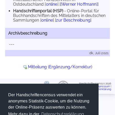
Ostdeutschland [
online
] [
[Werner Hoffmann]
]
Handschriftenportal (HSP)
- Online-Portal für
Buchhandschriften des Mittelalters in deutschen
Sammlungen [
online
] [
zur Beschreibung
]
Archivbeschreibung
---
dk, Juli 2021
Mitteilung (Ergänzung/Korrektur)
Handschriftencensus 2026
Impressum
|
Datenschutzerklärung
Der Handschriftencensus verwendet ein
anonymes Statistik-Cookie, um die Nutzung
der Online-Präsenz auswerten zu können.
Datenschutzerklärung
Mehr dazu in der