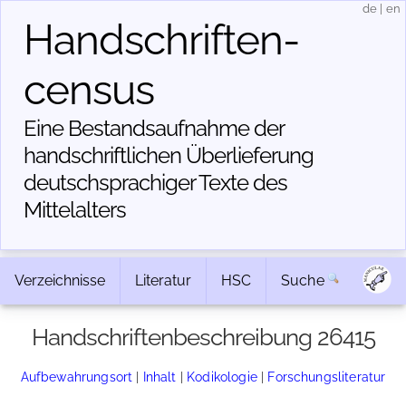
de
|
en
Handschriften­
census
Eine Bestandsaufnahme der
handschriftlichen Über­lieferung
deutschsprachiger Texte des
Mittelalters
Verzeichnisse
Literatur
HSC
Suche
Handschriftenbeschreibung 26415
Aufbewahrungsort
|
Inhalt
|
Kodikologie
|
Forschungsliteratur