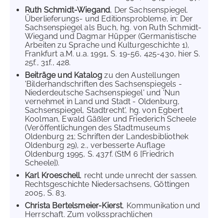
Ruth Schmidt-Wiegand
, Der Sachsenspiegel.
Überlieferungs- und Editionsprobleme, in: Der
Sachsenspiegel als Buch, hg. von Ruth Schmidt-
Wiegand und Dagmar Hüpper (Germanistische
Arbeiten zu Sprache und Kulturgeschichte 1),
Frankfurt a.M. u.a. 1991, S. 19-56, 425-430, hier S.
25f., 31f., 428.
Beiträge und Katalog
zu den Austellungen
'Bilderhandschriften des Sachsenspiegels -
Niederdeutsche Sachsenspiegel' und 'Nun
vernehmet in Land und Stadt - Oldenburg,
Sachsenspiegel, Stadtrecht', hg. von Egbert
Koolman, Ewald Gäßler und Friederich Scheele
(Veröffentlichungen des Stadtmuseums
Oldenburg 21; Schriften der Landesbibliothek
Oldenburg 29), 2., verbesserte Auflage
Oldenburg 1995, S. 437f. (StM 6 [Friedrich
Scheele]).
Karl Kroeschell
, recht unde unrecht der sassen.
Rechtsgeschichte Niedersachsens, Göttingen
2005, S. 83.
Christa Bertelsmeier-Kierst
, Kommunikation und
Herrschaft. Zum volkssprachlichen