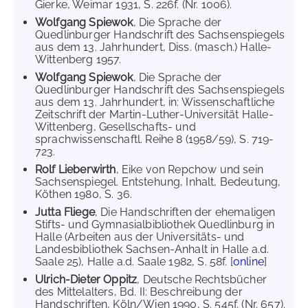
Gierke, Weimar 1931, S. 226f. (Nr. 1006).
Wolfgang Spiewok
, Die Sprache der
Quedlinburger Handschrift des Sachsenspiegels
aus dem 13. Jahrhundert, Diss. (masch.) Halle-
Wittenberg 1957.
Wolfgang Spiewok
, Die Sprache der
Quedlinburger Handschrift des Sachsenspiegels
aus dem 13. Jahrhundert, in: Wissenschaftliche
Zeitschrift der Martin-Luther-Universität Halle-
Wittenberg, Gesellschafts- und
sprachwissenschaftl. Reihe 8 (1958/59), S. 719-
723.
Rolf Lieberwirth
, Eike von Repchow und sein
Sachsenspiegel. Entstehung, Inhalt, Bedeutung,
Köthen 1980, S. 36.
Jutta Fliege
, Die Handschriften der ehemaligen
Stifts- und Gymnasialbibliothek Quedlinburg in
Halle (Arbeiten aus der Universitäts- und
Landesbibliothek Sachsen-Anhalt in Halle a.d.
Saale 25), Halle a.d. Saale 1982, S. 58f. [
online
]
Ulrich-Dieter Oppitz
, Deutsche Rechtsbücher
des Mittelalters, Bd. II: Beschreibung der
Handschriften, Köln/Wien 1990, S. 545f. (Nr. 657).