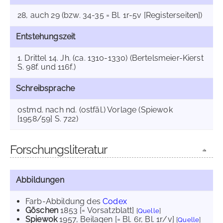
28, auch 29 (bzw. 34-35 = Bl. 1r-5v [Registerseiten])
Entstehungszeit
1. Drittel 14. Jh. (ca. 1310-1330) (Bertelsmeier-Kierst
S. 98f. und 116f.)
Schreibsprache
ostmd. nach nd. (ostfäl.) Vorlage (Spiewok
[1958/59] S. 722)
Forschungsliteratur
Abbildungen
Farb-Abbildung des
Codex
Göschen
1853
[= Vorsatzblatt]
[
Quelle
]
Spiewok
1957
, Beilagen [= Bl. 6r, Bl. 1r/v]
[
Quelle
]