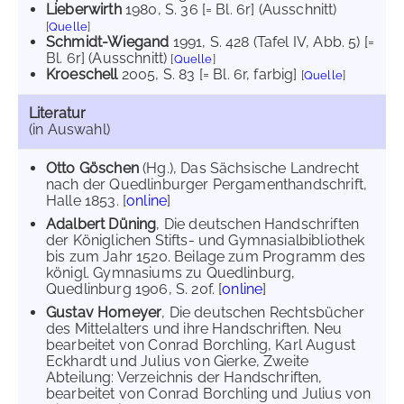
Lieberwirth
1980
, S. 36 [= Bl. 6r] (Ausschnitt)
[
Quelle
]
Schmidt-Wiegand
1991
, S. 428 (Tafel IV, Abb. 5) [=
Bl. 6r] (Ausschnitt)
[
Quelle
]
Kroeschell
2005
, S. 83 [= Bl. 6r, farbig]
[
Quelle
]
Literatur
(in Auswahl)
Otto Göschen
(Hg.), Das Sächsische Landrecht
nach der Quedlinburger Pergamenthandschrift,
Halle 1853. [
online
]
Adalbert Düning
, Die deutschen Handschriften
der Königlichen Stifts- und Gymnasialbibliothek
bis zum Jahr 1520. Beilage zum Programm des
königl. Gymnasiums zu Quedlinburg,
Quedlinburg 1906, S. 20f. [
online
]
Gustav Homeyer
, Die deutschen Rechtsbücher
des Mittelalters und ihre Handschriften. Neu
bearbeitet von Conrad Borchling, Karl August
Eckhardt und Julius von Gierke, Zweite
Abteilung: Verzeichnis der Handschriften,
bearbeitet von Conrad Borchling und Julius von