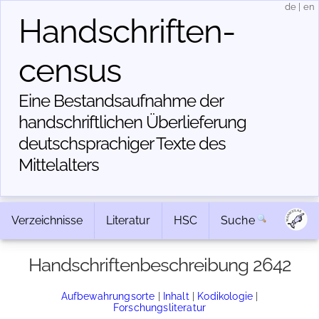
de
|
en
Handschriften­
census
Eine Bestandsaufnahme der
handschriftlichen Über­lieferung
deutschsprachiger Texte des
Mittelalters
Verzeichnisse
Literatur
HSC
Suche
Handschriftenbeschreibung 2642
Aufbewahrungsorte
|
Inhalt
|
Kodikologie
|
Forschungsliteratur