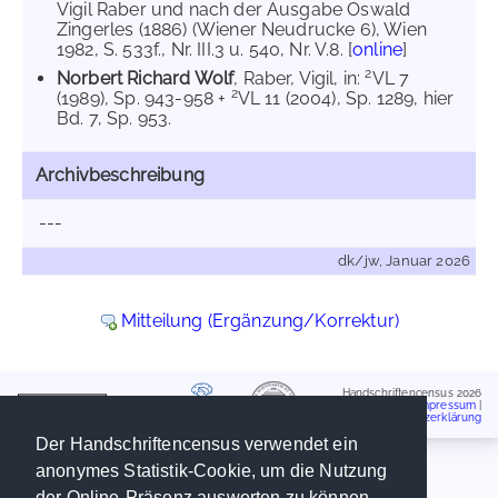
Vigil Raber und nach der Ausgabe Oswald
Zingerles (1886) (Wiener Neudrucke 6), Wien
1982, S. 533f., Nr. III.3 u. 540, Nr. V.8. [
online
]
2
Norbert Richard Wolf
, Raber, Vigil, in:
VL 7
2
(1989), Sp. 943-958 +
VL 11 (2004), Sp. 1289, hier
Bd. 7, Sp. 953.
Archivbeschreibung
---
dk/jw, Januar 2026
Mitteilung (Ergänzung/Korrektur)
Handschriftencensus 2026
Impressum
|
Datenschutzerklärung
Der Handschriftencensus verwendet ein
anonymes Statistik-Cookie, um die Nutzung
der Online-Präsenz auswerten zu können.