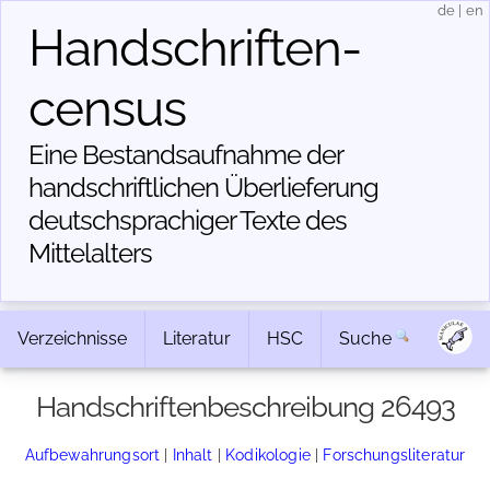
de
|
en
Handschriften­
census
Eine Bestandsaufnahme der
handschriftlichen Über­lieferung
deutschsprachiger Texte des
Mittelalters
Verzeichnisse
Literatur
HSC
Suche
Handschriftenbeschreibung 26493
Aufbewahrungsort
|
Inhalt
|
Kodikologie
|
Forschungsliteratur