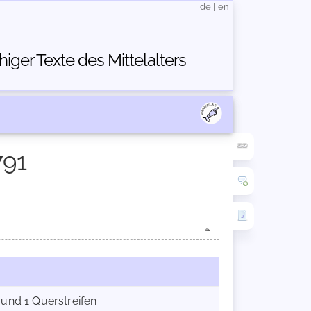
de
|
en
ger Texte des Mittelalters
791
 und 1 Querstreifen