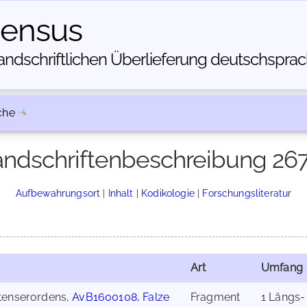
census
dschriftlichen Über­lieferung deutschsprachi
che
ndschriftenbeschreibung 26
Aufbewahrungsort
|
Inhalt
|
Kodikologie
|
Forschungsliteratur
Art
Umfang
atenserordens,
AvB1600108, Falze
Fragment
1 Längs-