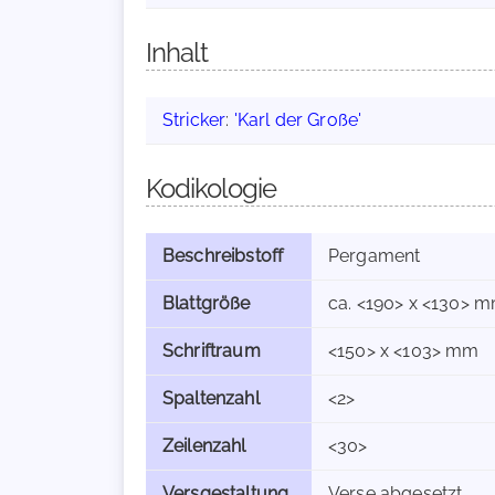
Inhalt
Stricker
:
'Karl der Große'
Kodikologie
Beschreibstoff
Pergament
Blattgröße
ca. <190> x <130> 
Schriftraum
<150> x <103> mm
Spaltenzahl
<2>
Zeilenzahl
<30>
Versgestaltung
Verse abgesetzt