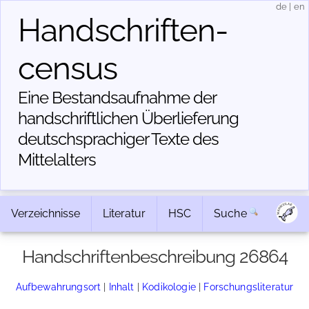
de
|
en
Handschriften­
census
Eine Bestandsaufnahme der
handschriftlichen Über­lieferung
deutschsprachiger Texte des
Mittelalters
Verzeichnisse
Literatur
HSC
Suche
Handschriftenbeschreibung 26864
Aufbewahrungsort
|
Inhalt
|
Kodikologie
|
Forschungsliteratur