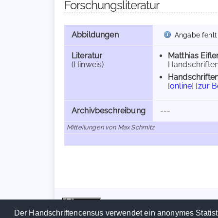
Forschungsliteratur
Abbildungen
Angabe fehlt
Literatur
Matthias Eifle
(Hinweis)
Handschrifte
Handschriften
[
online
] [
zur 
Archivbeschreibung
---
Mitteilungen von Max Schmitz
Der Handschriftencensus verwendet ein anonymes Statist