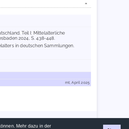
chland. Teil I: Mittelalterliche
sbaden 2024, S. 438-448.
telalters in deutschen Sammlungen.
mt, April 2025
Handschriftencensus 2026 |
Impressum
|
Datenschutzerklärung
können. Mehr dazu in der