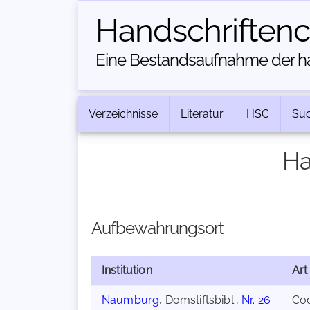
Handschriften­
Eine Bestandsaufnahme der han
Verzeichnisse
Literatur
HSC
Su
Ha
Aufbewahrungsort
Institution
Art
Naumburg
, Domstiftsbibl.,
Nr. 26
Co