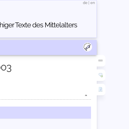
de
|
en
ger Texte des Mittelalters
003