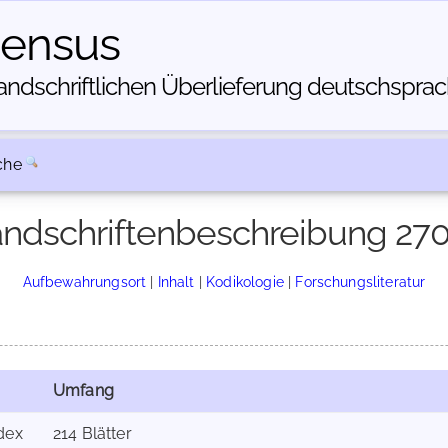
census
dschriftlichen Über­lieferung deutschsprachi
che
ndschriftenbeschreibung 27
Aufbewahrungsort
|
Inhalt
|
Kodikologie
|
Forschungsliteratur
Umfang
dex
214 Blätter