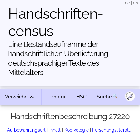
de
|
en
Handschriften­
census
Eine Bestandsaufnahme der
handschriftlichen Über­lieferung
deutschsprachiger Texte des
Mittelalters
Verzeichnisse
Literatur
HSC
Suche
Handschriftenbeschreibung 27220
Aufbewahrungsort
|
Inhalt
|
Kodikologie
|
Forschungsliteratur