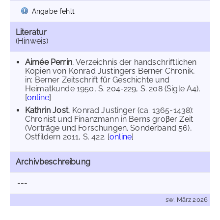
Angabe fehlt
Literatur
(Hinweis)
Aimée Perrin
, Verzeichnis der handschriftlichen
Kopien von Konrad Justingers Berner Chronik,
in: Berner Zeitschrift für Geschichte und
Heimatkunde 1950, S. 204-229, S. 208 (Sigle A4).
[
online
]
Kathrin Jost
, Konrad Justinger (ca. 1365-1438):
Chronist und Finanzmann in Berns groβer Zeit
(Vorträge und Forschungen. Sonderband 56),
Ostfildern 2011, S. 422. [
online
]
Archivbeschreibung
---
sw, März 2026