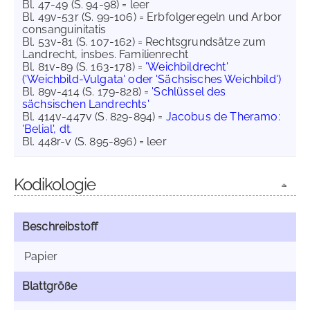
Bl. 47-49 (S. 94-98) = leer
Bl. 49v-53r (S. 99-106) = Erbfolgeregeln und Arbor
consanguinitatis
Bl. 53v-81 (S. 107-162) = Rechtsgrundsätze zum
Landrecht, insbes. Familienrecht
Bl. 81v-89 (S. 163-178) =
'Weichbildrecht'
('Weichbild-Vulgata' oder 'Sächsisches Weichbild')
Bl. 89v-414 (S. 179-828) =
'Schlüssel des
sächsischen Landrechts'
Bl. 414v-447v (S. 829-894) =
Jacobus de Theramo
:
'Belial', dt.
Bl. 448r-v (S. 895-896) = leer
Kodikologie
Beschreibstoff
Papier
Blattgröße