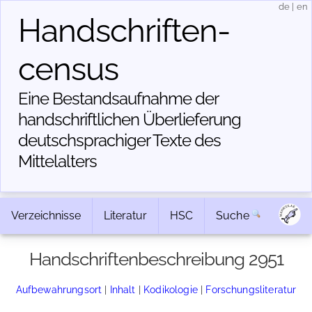
de
|
en
Handschriften­
census
Eine Bestandsaufnahme der
handschriftlichen Über­lieferung
deutschsprachiger Texte des
Mittelalters
Verzeichnisse
Literatur
HSC
Suche
Handschriftenbeschreibung 2951
Aufbewahrungsort
|
Inhalt
|
Kodikologie
|
Forschungsliteratur