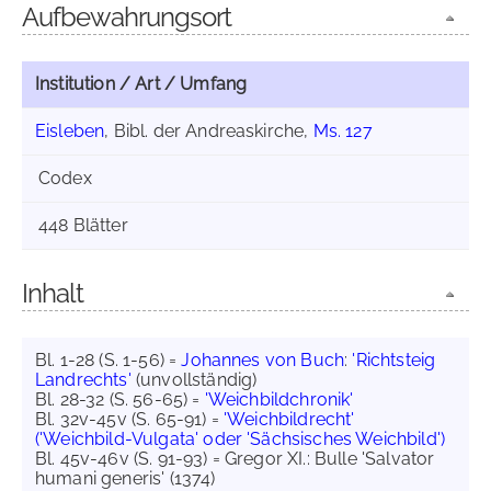
Aufbewahrungsort
Institution / Art / Umfang
Eisleben
, Bibl. der Andreaskirche,
Ms. 127
Codex
448 Blätter
Inhalt
Bl. 1-28 (S. 1-56) =
Johannes von Buch
:
'Richtsteig
Landrechts'
(unvollständig)
Bl. 28-32 (S. 56-65) =
'Weichbildchronik'
Bl. 32v-45v (S. 65-91) =
'Weichbildrecht'
('Weichbild-Vulgata' oder 'Sächsisches Weichbild')
Bl. 45v-46v (S. 91-93) = Gregor XI.: Bulle 'Salvator
humani generis' (1374)