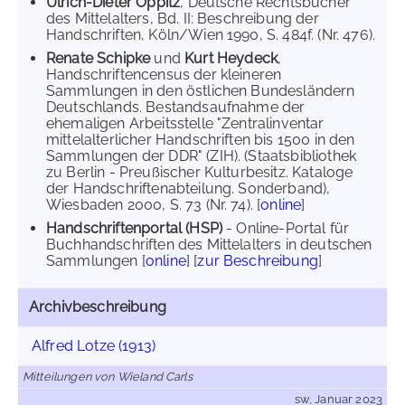
Ulrich-Dieter Oppitz
, Deutsche Rechtsbücher
des Mittelalters, Bd. II: Beschreibung der
Handschriften, Köln/Wien 1990, S. 484f. (Nr. 476).
Renate Schipke
und
Kurt Heydeck
,
Handschriftencensus der kleineren
Sammlungen in den östlichen Bundesländern
Deutschlands. Bestandsaufnahme der
ehemaligen Arbeitsstelle "Zentralinventar
mittelalterlicher Handschriften bis 1500 in den
Sammlungen der DDR" (ZIH). (Staatsbibliothek
zu Berlin - Preußischer Kulturbesitz. Kataloge
der Handschriftenabteilung. Sonderband),
Wiesbaden 2000, S. 73 (Nr. 74). [
online
]
Handschriftenportal (HSP)
- Online-Portal für
Buchhandschriften des Mittelalters in deutschen
Sammlungen [
online
] [
zur Beschreibung
]
Archivbeschreibung
Alfred Lotze (1913)
Mitteilungen von Wieland Carls
sw, Januar 2023