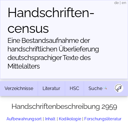
de
|
en
Handschriften­
census
Eine Bestandsaufnahme der
handschriftlichen Über­lieferung
deutschsprachiger Texte des
Mittelalters
Verzeichnisse
Literatur
HSC
Suche
Handschriftenbeschreibung 2959
Aufbewahrungsort
|
Inhalt
|
Kodikologie
|
Forschungsliteratur