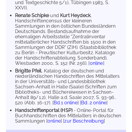
und Textgeschichte 5/1), Tübingen 1983, S.
XXVII.
Renate Schipke
und
Kurt Heydeck
,
Handschriftencensus der kleineren
Sammlungen in den östlichen Bundesländern
Deutschlands. Bestandsaufnahme der
ehemaligen Arbeitsstelle "Zentralinventar
mittelalterlicher Handschriften bis 1500 in den
Sammlungen der DDR" (ZIH). (Staatsbibliothek
zu Berlin - Preußischer Kulturbesitz. Kataloge
der Handschriftenabteilung. Sonderband),
Wiesbaden 2000, S. 152 (Nr. 256). [
online
]
Brigitte Pfeil
, Katalog der deutschen und
niederländischen Handschriften des Mittelalters
in der Universitäts- und Landesbibliothek
Sachsen-Anhalt in Halle (Saale) (Schriften zum
Bibliotheks- und Büchereiwesen in Sachsen-
Anhalt 89/1.2), Halle a.d. Saale 2007, S. 93-96,
520 (Abb. 16-17). [
Bd.1 online
] [
Bd. 2 online
]
Handschriftenportal (HSP)
- Online-Portal für
Buchhandschriften des Mittelalters in deutschen
Sammlungen [
online
] [
zur Beschreibung
]