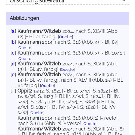
Abbildungen
[
]
Kaufmann/Witzleb
2024
, nach S. XLVIII (Abb.
a
12) [= Bl. 2r, farbig]
[
Quelle
]
[
]
Kaufmann
2014
, nach S. 616 (Abb. 4) [= Bl. 8v]
b
[
Quelle
]
[
]
Kaufmann
2014
, nach S. 616 (Abb. 3) [= Bl. 10/1r]
c
[
Quelle
]
[
]
Kaufmann/Witzleb
2024
, nach S. XLVIII (Abb.
d
13) [= Bl. 4v, farbig]
[
Quelle
]
[
]
Kaufmann/Witzleb
2024
, nach S. XLVIII (Abb.
e
14) [= Bl. 5v, farbig]
, nach S. XLVIII (Abb. 15) [= Bl.
6r, farbig]
[
Quelle
]
[
]
Oppitz
1992
, S. 1821 [= Bl. 1r, s/w]
, S. 1822 [= Bl.
f
1v, s/w]
, S. 1823 [= Bl. IIr, s/w]
, S. 1824 [= Bl. IIv,
s/w]
, S. 1825 [= Bl. IIIr, s/w]
, S. 1826 [= Bl. IIIv,
s/w]
, S. 1827 [= Bl. IVr, s/w]
, S. 1828 [= Bl. IVv,
s/w]
[
Quelle
]
Kaufmann
2014
, nach S. 616 (Abb. 1) [= recto]
,
nach S. 616 (Abb. 2) [= verso]
[
Quelle
]
Kaufmann/Witzleb
2024
, nach S. XLVIII (Abb. 8)
[= Bl. IVr, farbig]
, nach S. XLVIII (Abb. 9) [= Bl. IVv,