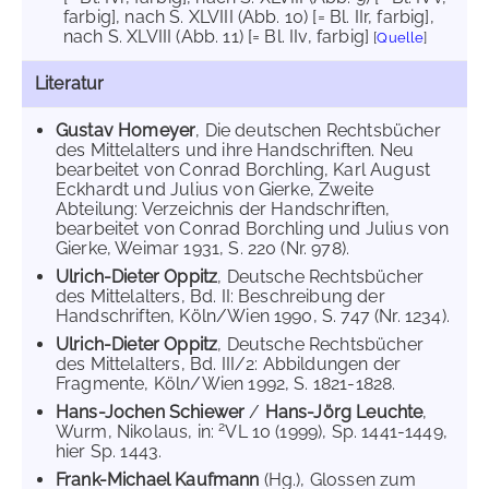
farbig]
, nach S. XLVIII (Abb. 10) [= Bl. IIr, farbig]
,
nach S. XLVIII (Abb. 11) [= Bl. IIv, farbig]
[
Quelle
]
Literatur
Gustav Homeyer
, Die deutschen Rechtsbücher
des Mittelalters und ihre Handschriften. Neu
bearbeitet von Conrad Borchling, Karl August
Eckhardt und Julius von Gierke, Zweite
Abteilung: Verzeichnis der Handschriften,
bearbeitet von Conrad Borchling und Julius von
Gierke, Weimar 1931, S. 220 (Nr. 978).
Ulrich-Dieter Oppitz
, Deutsche Rechtsbücher
des Mittelalters, Bd. II: Beschreibung der
Handschriften, Köln/Wien 1990, S. 747 (Nr. 1234).
Ulrich-Dieter Oppitz
, Deutsche Rechtsbücher
des Mittelalters, Bd. III/2: Abbildungen der
Fragmente, Köln/Wien 1992, S. 1821-1828.
Hans-Jochen Schiewer
/
Hans-Jörg Leuchte
,
2
Wurm, Nikolaus, in:
VL 10 (1999), Sp. 1441-1449,
hier Sp. 1443.
Frank-Michael Kaufmann
(Hg.), Glossen zum