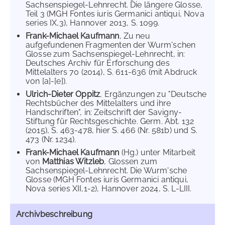
Sachsenspiegel-Lehnrecht. Die längere Glosse,
Teil 3 (MGH Fontes iuris Germanici antiqui, Nova
series IX,3), Hannover 2013, S. 1099.
Frank-Michael Kaufmann
, Zu neu
aufgefundenen Fragmenten der Wurm'schen
Glosse zum Sachsenspiegel-Lehnrecht, in:
Deutsches Archiv für Erforschung des
Mittelalters 70 (2014), S. 611-636 (mit Abdruck
von [a]-[e]).
Ulrich-Dieter Oppitz
, Ergänzungen zu "Deutsche
Rechtsbücher des Mittelalters und ihre
Handschriften", in: Zeitschrift der Savigny-
Stiftung für Rechtsgeschichte. Germ. Abt. 132
(2015), S. 463-478, hier S. 466 (Nr. 581b) und S.
473 (Nr. 1234).
Frank-Michael Kaufmann
(Hg.) unter Mitarbeit
von
Matthias Witzleb
, Glossen zum
Sachsenspiegel-Lehnrecht. Die Wurm'sche
Glosse (MGH Fontes iuris Germanici antiqui,
Nova series XII,1-2), Hannover 2024, S. L-LIII.
Archivbeschreibung