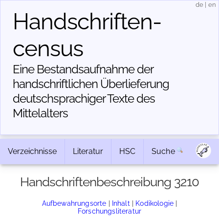
de
|
en
Handschriften­
census
Eine Bestandsaufnahme der
handschriftlichen Über­lieferung
deutschsprachiger Texte des
Mittelalters
Verzeichnisse
Literatur
HSC
Suche
Handschriftenbeschreibung 3210
Aufbewahrungsorte
|
Inhalt
|
Kodikologie
|
Forschungsliteratur