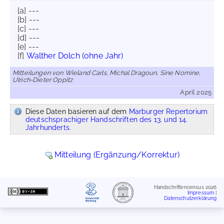
[a] ---
[b] ---
[c] ---
[d] ---
[e] ---
[f]
Walther Dolch (ohne Jahr)
Mitteilungen von Wieland Carls, Michal Dragoun, Sine Nomine,
Ulrich-Dieter Oppitz
April 2025
Diese Daten basieren auf dem
Marburger Repertorium
deutschsprachiger Handschriften des 13. und 14.
Jahrhunderts.
Mitteilung (Ergänzung/Korrektur)
Handschriftencensus 2026
Impressum
|
Datenschutzerklärung