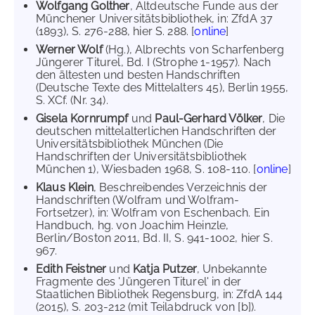
Wolfgang Golther
, Altdeutsche Funde aus der
Münchener Universitätsbibliothek, in: ZfdA 37
(1893), S. 276-288, hier S. 288. [
online
]
Werner Wolf
(Hg.), Albrechts von Scharfenberg
Jüngerer Titurel, Bd. I (Strophe 1-1957). Nach
den ältesten und besten Handschriften
(Deutsche Texte des Mittelalters 45), Berlin 1955,
S. XCf. (Nr. 34).
Gisela Kornrumpf
und
Paul-Gerhard Völker
, Die
deutschen mittelalterlichen Handschriften der
Universitätsbibliothek München (Die
Handschriften der Universitätsbibliothek
München 1), Wiesbaden 1968, S. 108-110. [
online
]
Klaus Klein
, Beschreibendes Verzeichnis der
Handschriften (Wolfram und Wolfram-
Fortsetzer), in: Wolfram von Eschenbach. Ein
Handbuch, hg. von Joachim Heinzle,
Berlin/Boston 2011, Bd. II, S. 941-1002, hier S.
967.
Edith Feistner
und
Katja Putzer
, Unbekannte
Fragmente des 'Jüngeren Titurel' in der
Staatlichen Bibliothek Regensburg, in: ZfdA 144
(2015), S. 203-212 (mit Teilabdruck von [b]).