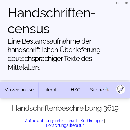
de
|
en
Handschriften­
census
Eine Bestandsaufnahme der
handschriftlichen Über­lieferung
deutschsprachiger Texte des
Mittelalters
Verzeichnisse
Literatur
HSC
Suche
Handschriftenbeschreibung 3619
Aufbewahrungsorte
|
Inhalt
|
Kodikologie
|
Forschungsliteratur