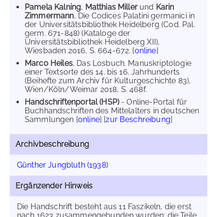
Pamela Kalning
,
Matthias Miller
und
Karin
Zimmermann
, Die Codices Palatini germanici in
der Universitätsbibliothek Heidelberg (Cod. Pal.
germ. 671-848) (Kataloge der
Universitätsbibliothek Heidelberg XII),
Wiesbaden 2016, S. 664-672. [
online
]
Marco Heiles
, Das Losbuch. Manuskriptologie
einer Textsorte des 14. bis 16. Jahrhunderts
(Beihefte zum Archiv für Kulturgeschichte 83),
Wien/Köln/Weimar 2018, S. 468f.
Handschriftenportal (HSP)
- Online-Portal für
Buchhandschriften des Mittelalters in deutschen
Sammlungen [
online
] [
zur Beschreibung
]
Archivbeschreibung
Günther Jungbluth (1938)
Ergänzender Hinweis
Die Handschrift besteht aus 11 Faszikeln, die erst
nach 1623 zusammengebunden wurden; die Teile