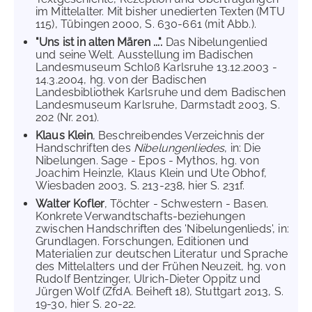
im Mittelalter. Mit bisher unedierten Texten (MTU
115), Tübingen 2000, S. 630-661 (mit Abb.).
"Uns ist in alten Mären ...".
Das Nibelungenlied
und seine Welt. Ausstellung im Badischen
Landesmuseum Schloß Karlsruhe 13.12.2003 -
14.3.2004, hg. von der Badischen
Landesbibliothek Karlsruhe und dem Badischen
Landesmuseum Karlsruhe, Darmstadt 2003, S.
202 (Nr. 201).
Klaus Klein
, Beschreibendes Verzeichnis der
Handschriften des
Nibelungenliedes
, in: Die
Nibelungen. Sage - Epos - Mythos, hg. von
Joachim Heinzle, Klaus Klein und Ute Obhof,
Wiesbaden 2003, S. 213-238, hier S. 231f.
Walter Kofler
, Töchter - Schwestern - Basen.
Konkrete Verwandtschafts-beziehungen
zwischen Handschriften des 'Nibelungenlieds', in:
Grundlagen. Forschungen, Editionen und
Materialien zur deutschen Literatur und Sprache
des Mittelalters und der Frühen Neuzeit, hg. von
Rudolf Bentzinger, Ulrich-Dieter Oppitz und
Jürgen Wolf (ZfdA. Beiheft 18), Stuttgart 2013, S.
19-30, hier S. 20-22.