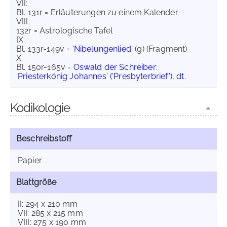
VII:
Bl. 131r = Erläuterungen zu einem Kalender
VIII:
132r = Astrologische Tafel
IX:
Bl. 133r-149v =
'Nibelungenlied'
(g) (Fragment)
X:
Bl. 150r-165v =
Oswald der Schreiber
:
'Priesterkönig Johannes' ('Presbyterbrief'), dt.
Kodikologie
Beschreibstoff
Papier
Blattgröße
II: 294 x 210 mm
VII: 285 x 215 mm
VIII: 275 x 190 mm