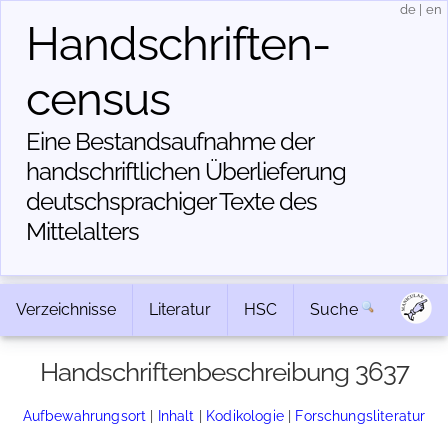
de
|
en
Handschriften­
census
Eine Bestandsaufnahme der
handschriftlichen Über­lieferung
deutschsprachiger Texte des
Mittelalters
Verzeichnisse
Literatur
HSC
Suche
Handschriftenbeschreibung 3637
Aufbewahrungsort
|
Inhalt
|
Kodikologie
|
Forschungsliteratur