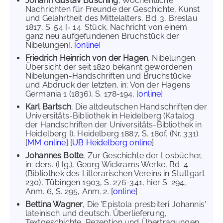
Johann Gustav Büsching
, Wöchentliche
Nachrichten für Freunde der Geschichte, Kunst
und Gelahrtheit des Mittelalters, Bd. 3, Breslau
1817, S. 54 [= 14. Stück, Nachricht von einem
ganz neu aufgefundenen Bruchstück der
Nibelungen]. [
online
]
Friedrich Heinrich von der Hagen
, Nibelungen.
Übersicht der seit 1820 bekannt gewordenen
Nibelungen-Handschriften und Bruchstücke
und Abdruck der letzten, in: Von der Hagens
Germania 1 (1836), S. 178-194. [
online
]
Karl Bartsch
, Die altdeutschen Handschriften der
Universitäts-Bibliothek in Heidelberg (Katalog
der Handschriften der Universitäts-Bibliothek in
Heidelberg I), Heidelberg 1887, S. 180f. (Nr. 331).
[
MM online
] [
UB Heidelberg online
]
Johannes Bolte
, Zur Geschichte der Losbücher,
in: ders. (Hg.), Georg Wickrams Werke, Bd. 4
(Bibliothek des Litterarischen Vereins in Stuttgart
230), Tübingen 1903, S. 276-341, hier S. 294,
Anm. 6, S. 295, Anm. 2. [
online
]
Bettina Wagner
, Die 'Epistola presbiteri Johannis'
lateinisch und deutsch. Überlieferung,
Textgeschichte, Rezeption und Übertragungen