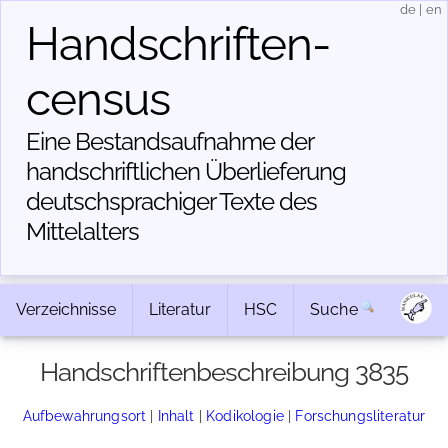
de
|
en
Handschriften­
census
Eine Bestandsaufnahme der
handschriftlichen Über­lieferung
deutschsprachiger Texte des
Mittelalters
Verzeichnisse
Literatur
HSC
Suche
Handschriftenbeschreibung 3835
Aufbewahrungsort
|
Inhalt
|
Kodikologie
|
Forschungsliteratur