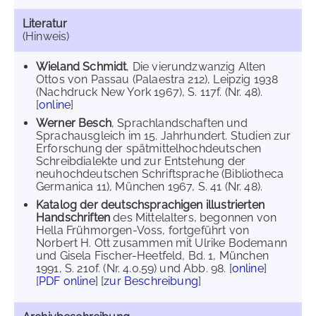
Literatur
(Hinweis)
Wieland Schmidt
, Die vierundzwanzig Alten
Ottos von Passau (Palaestra 212), Leipzig 1938
(Nachdruck New York 1967), S. 117f. (Nr. 48).
[
online
]
Werner Besch
, Sprachlandschaften und
Sprachausgleich im 15. Jahrhundert. Studien zur
Erforschung der spätmittelhochdeutschen
Schreibdialekte und zur Entstehung der
neuhochdeutschen Schriftsprache (Bibliotheca
Germanica 11), München 1967, S. 41 (Nr. 48).
Katalog der deutschsprachigen illustrierten
Handschriften
des Mittelalters, begonnen von
Hella Frühmorgen-Voss, fortgeführt von
Norbert H. Ott zusammen mit Ulrike Bodemann
und Gisela Fischer-Heetfeld, Bd. 1, München
1991, S. 210f. (Nr. 4.0.59) und Abb. 98. [
online
]
[
PDF online
] [
zur Beschreibung
]