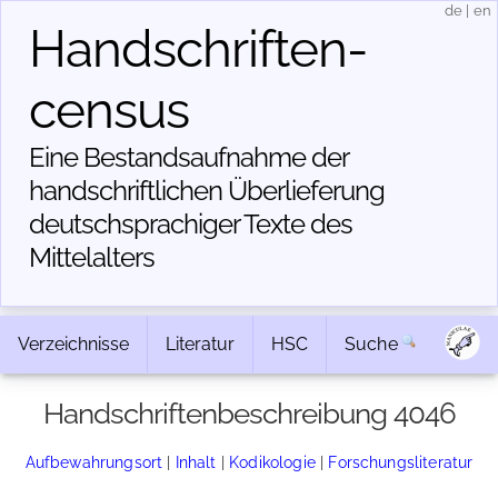
de
|
en
Handschriften­
census
Eine Bestandsaufnahme der
handschriftlichen Über­lieferung
deutschsprachiger Texte des
Mittelalters
Verzeichnisse
Literatur
HSC
Suche
Handschriftenbeschreibung 4046
Aufbewahrungsort
|
Inhalt
|
Kodikologie
|
Forschungsliteratur