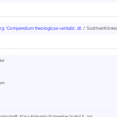
rg
:
'Compendium theologicae veritatis', dt.
/ Südrheinfränkisc
ier
 mm
ndschrift: Klara Keiperin (Schneider [1983] S. 79)