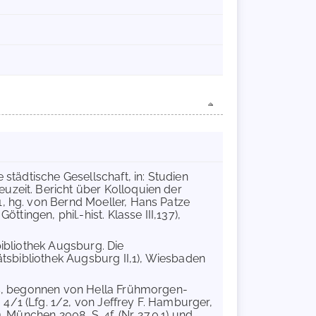
 städtische Gesellschaft, in: Studien
uzeit. Bericht über Kolloquien der
1, hg. von Bernd Moeller, Hans Patze
ngen, phil.-hist. Klasse III,137),
bibliothek Augsburg. Die
tätsbibliothek Augsburg II,1), Wiesbaden
rs, begonnen von Hella Frühmorgen-
4/1 (Lfg. 1/2, von Jeffrey F. Hamburger,
 München 2008, S. 4f. (Nr. 27.0.1) und