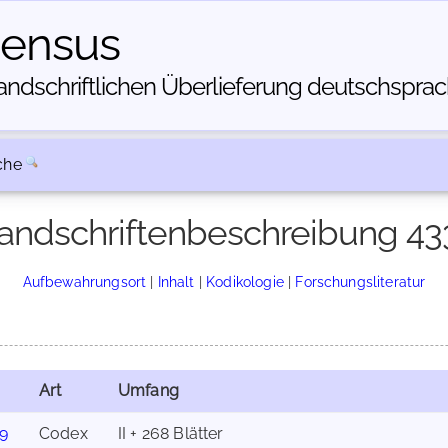
census
dschriftlichen Über­lieferung deutschsprachi
che
andschriftenbeschreibung 43
Aufbewahrungsort
|
Inhalt
|
Kodikologie
|
Forschungsliteratur
Art
Umfang
19
Codex
II + 268 Blätter