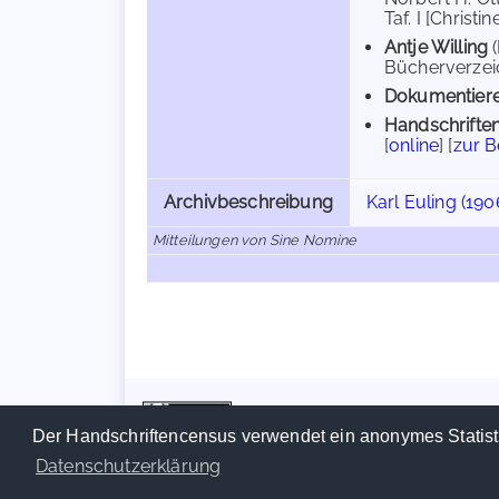
Taf. I [Christi
Antje Willing
Bücherverzeichn
Dokumentiere
Handschriften
[
online
] [
zur 
Archivbeschreibung
Karl Euling (190
Mitteilungen von Sine Nomine
Der Handschriftencensus verwendet ein anonymes Statist
Datenschutzerklärung