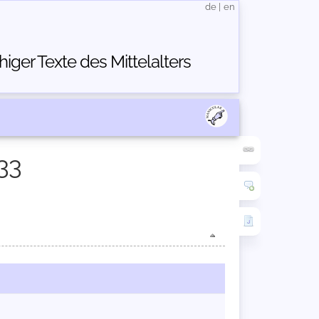
de
|
en
ger Texte des Mittelalters
33