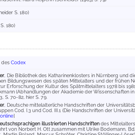
hneider S. 180)
 S. 180)
g des
Codex
er
, Die Bibliothek des Katharinenklosters in Nürnberg und die
en Bildungswesen des späten Mittelalters und der frühen Ne
r Erforschung der Kultur des Spätmittelalters 1978 bis 198
kmann (Abhandlungen der Akademie der Wissenschaften in Götti
, S. 70-82, hier S. 79.
er
, Deutsche mittelalterliche Handschriften der Universitäts
ppen Cod. I.3 und Cod. III.1 (Die Handschriften der Universi
online
]
eutschsprachigen illustrierten Handschriften
des Mittelalte
ührt von Norbert H. Ott zusammen mit Ulrike Bodemann, Bd. 
, Martin Roland, Marcus Schröter, Christine Stöllinger-Löser),