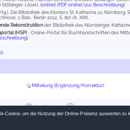
ne Stöllinger-Löser]. [
online
] [
PDF online
] [
zur Beschreibung
]
(Hg.), Die Bibliothek des Klosters St. Katharina zu Nürnberg.
isse, 2 Bde., Berlin 2012, S. 81f. (A. XIIII).
nde Rekonstruktion
der Bibliothek des Nürnberger Katharine
portal (HSP)
- Online-Portal für Buchhandschriften des Mit
Beschreibung
]
6)
Mitteilung (Ergänzung/Korrektur)
ik-Cookie, um die Nutzung der Online-Präsenz auswerten zu 