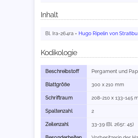
Inhalt
Bl. Ira-264ra =
Hugo Ripelin von Straßbu
Kodikologie
Beschreibstoff
Pergament und Pap
Blattgröße
300 x 210 mm
Schriftraum
208-210 x 133-145
Spaltenzahl
2
Zeilenzahl
33-39 (Bl. 265r: 45)
Besonderheiten
Vorbesitzerin der Ha