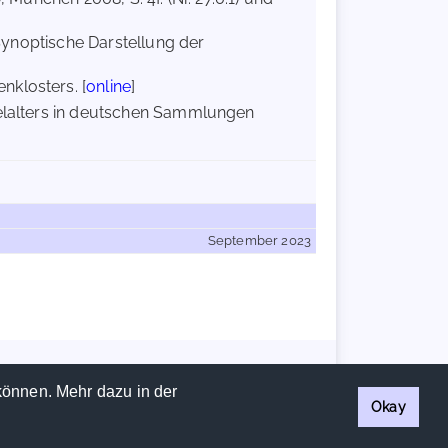
 Synoptische Darstellung der
nklosters. [
online
]
telalters in deutschen Sammlungen
September 2023
Handschriftencensus 2026 |
Impressum
|
Datenschutzerklärung
können. Mehr dazu in der
Okay