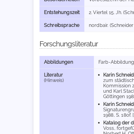
Entstehungszeit
2. Viertel 15. Jh. (Sc
Schreibsprache
nordbair. (Schneider
Forschungsliteratur
Abbildungen
Farb-Abbildun
Literatur
Karin Schneid
(Hinweis)
zum städtisch
Kommission zu
und Karl Stac
Göttingen 1983
Karin Schneid
Signaturengru
1988, S. 180f. [
Katalog der d
Voss, fortgef
Norbert H. Ott