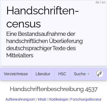
de
|
en
Handschriften­
census
Eine Bestandsaufnahme der
handschriftlichen Über­lieferung
deutschsprachiger Texte des
Mittelalters
Verzeichnisse
Literatur
HSC
Suche
Handschriftenbeschreibung 4537
Aufbewahrungsort
|
Inhalt
|
Kodikologie
|
Forschungsliteratur