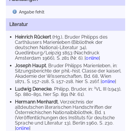
Angabe fehlt
Literatur
Heinrich Rückert
(Hg.), Bruder Philipps des
Carthäusers Marienleben (Bibliothek der
deutschen National-Literatur 34),
Quedlinburg/Leipzig 1853 (Nachdruck
Amsterdam 1966), S. 281 (Nr. 6). [
online
]
Joseph Haupt
, Bruder Philipps Marienleben, in:
Sitzungsberichte der phil.-hist. Classe der kaiserl.
Akademie der Wissenschaften, Bd. 68, Wien
1871, S. 157-218, S. 157-218, hier S. 216f. [
online
]
1
Ludwig Denecke
, Philipp, Bruder, in:
VL III (1943),
Sp. 880-891, hier Sp. 891 (Nr. 61).
Hermann Menhardt
, Verzeichnis der
altdeutschen literarischen Handschriften der
Österreichischen Nationalbibliothek, Bd. 1
(Veröffentlichungen des Instituts für deutsche
Sprache und Literatur 13), Berlin 1960, S. 230.
[
online
]