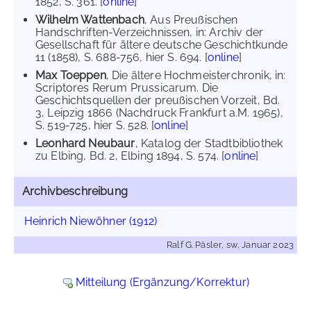
1852, S. 361. [
online
]
Wilhelm Wattenbach
, Aus Preußischen
Handschriften-Verzeichnissen, in: Archiv der
Gesellschaft für ältere deutsche Geschichtkunde
11 (1858), S. 688-756, hier S. 694. [
online
]
Max Toeppen
, Die ältere Hochmeisterchronik, in:
Scriptores Rerum Prussicarum. Die
Geschichtsquellen der preußischen Vorzeit, Bd.
3, Leipzig 1866 (Nachdruck Frankfurt a.M. 1965),
S. 519-725, hier S. 528. [
online
]
Leonhard Neubaur
, Katalog der Stadtbibliothek
zu Elbing, Bd. 2, Elbing 1894, S. 574. [
online
]
Archivbeschreibung
Heinrich Niewöhner (1912)
Ralf G. Päsler, sw, Januar 2023
Mitteilung (Ergänzung/Korrektur)