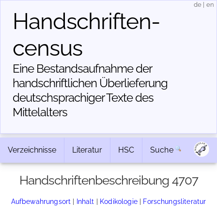
de
|
en
Handschriften­
census
Eine Bestandsaufnahme der
handschriftlichen Über­lieferung
deutschsprachiger Texte des
Mittelalters
Verzeichnisse
Literatur
HSC
Suche
Handschriftenbeschreibung 4707
Aufbewahrungsort
|
Inhalt
|
Kodikologie
|
Forschungsliteratur