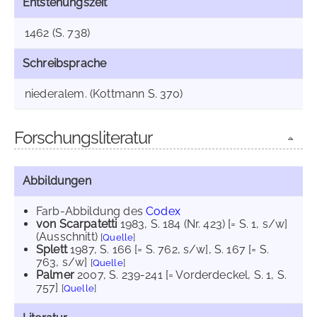
Entstehungszeit
1462 (S. 738)
Schreibsprache
niederalem. (Kottmann S. 370)
Forschungsliteratur
Abbildungen
Farb-Abbildung des
Codex
von Scarpatetti
1983
, S. 184 (Nr. 423) [= S. 1, s/w]
(Ausschnitt)
[
Quelle
]
Splett
1987
, S. 166 [= S. 762, s/w]
, S. 167 [= S.
763, s/w]
[
Quelle
]
Palmer
2007
, S. 239-241 [= Vorderdeckel, S. 1, S.
757]
[
Quelle
]