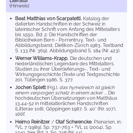
Literatur
(Hinweis)
Beat Matthias von Scarpatetti
, Katalog der
datierten Handschriften in der Schweiz in
lateinischer Schrift vom Anfang des Mittelalters
bis 1550, Bd. 2: Die Handschriften der
Bibliotheken Bern - Porrentruy, Text- und
Abbildungsband, Dietikon-Zürich 1983, Textband
S. 133 (Nr. 369), Abbildungsband S. 184 (Nr. 423).
Werner Williams-Krapp
, Die deutschen und
niederländischen Legendare des Mittelalters.
Studien zu ihrer Überlieferungs-, Text- und
Wirkungsgeschichte (Texte und Textgeschichte
20), Tübingen 1986, S. 377.
Jochen Splett
(Hg.),
das hymelreich ist gleich
einem verporgen schatz in einem acker ...
Die
hochdeutschen Übersetzungen von Matthäus
13,44-52 in mittelalterlichen Handschriften
(Litterae 108), Göppingen 1987, S. 40* (Nr. 107),
166f.
Heimo Reinitzer
/
Olaf Schwencke
, Plenarien, in:
2
2
VL 7 (1989), Sp. 737-763 +
VL 11 (2004), Sp.
1249, hier Bd. 7, Sp. 748 (Nr. 14).