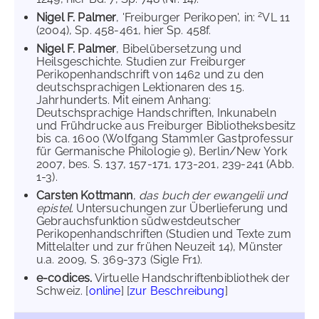
2
Nigel F. Palmer
, 'Freiburger Perikopen', in:
VL 11
(2004), Sp. 458-461, hier Sp. 458f.
Nigel F. Palmer
, Bibelübersetzung und
Heilsgeschichte. Studien zur Freiburger
Perikopenhandschrift von 1462 und zu den
deutschsprachigen Lektionaren des 15.
Jahrhunderts. Mit einem Anhang:
Deutschsprachige Handschriften, Inkunabeln
und Frühdrucke aus Freiburger Bibliotheksbesitz
bis ca. 1600 (Wolfgang Stammler Gastprofessur
für Germanische Philologie 9), Berlin/New York
2007, bes. S. 137, 157-171, 173-201, 239-241 (Abb.
1-3).
Carsten Kottmann
,
das buch der ewangelii und
epistel
. Untersuchungen zur Überlieferung und
Gebrauchsfunktion südwestdeutscher
Perikopenhandschriften (Studien und Texte zum
Mittelalter und zur frühen Neuzeit 14), Münster
u.a. 2009, S. 369-373 (Sigle Fr1).
e-codices.
Virtuelle Handschriftenbibliothek der
Schweiz. [
online
] [
zur Beschreibung
]