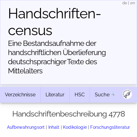
de
|
en
Handschriften­
census
Eine Bestandsaufnahme der
handschriftlichen Über­lieferung
deutschsprachiger Texte des
Mittelalters
Verzeichnisse
Literatur
HSC
Suche
Handschriftenbeschreibung 4778
Aufbewahrungsort
|
Inhalt
|
Kodikologie
|
Forschungsliteratur