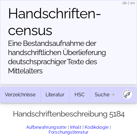
de
|
en
Handschriften­
census
Eine Bestandsaufnahme der
handschriftlichen Über­lieferung
deutschsprachiger Texte des
Mittelalters
Verzeichnisse
Literatur
HSC
Suche
Handschriftenbeschreibung 5184
Aufbewahrungsorte
|
Inhalt
|
Kodikologie
|
Forschungsliteratur