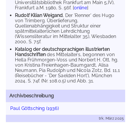
Universitätsbibliothek Frankfurt am Main 5,IV),
Frankfurt a.M. 1980, S. 56f. [
online
]
Rudolf Kilian Weigand
, Der 'Renner' des Hugo
von Trimberg. Überlieferung,
Quellenabhängigkeit und Struktur einer
spätmittelalterlichen Lehrdichtung
(Wissensliteratur im Mittelalter 35), Wiesbaden
2000, S. 75f.
Katalog der deutschsprachigen illustrierten
Handschriften
des Mittelalters, begonnen von
Hella Frühmorgen-Voss und Norbert H. Ott, hg.
von Kristina Freienhagen-Baumgardt, Alisa
Neumann, Pia Rudolph und Nicola Zotz, Bd. 11,1
(Reisebücher - 'Der Saelden Hort'), München
2024, S. 74f. (Nr. 108.0.5) und Abb. 31.
Archivbeschreibung
Paul Göttsching (1936)
trk, März 2025