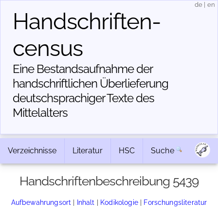
de
|
en
Handschriften­
census
Eine Bestandsaufnahme der
handschriftlichen Über­lieferung
deutschsprachiger Texte des
Mittelalters
Verzeichnisse
Literatur
HSC
Suche
Handschriftenbeschreibung 5439
Aufbewahrungsort
|
Inhalt
|
Kodikologie
|
Forschungsliteratur