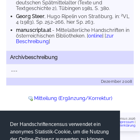
deutschen Spätmittelalter (Texte und
Textgeschichte 2), Tübingen 1981, S. 380.
2
Georg Steer
, Hugo Ripelin von Straßburg, in:
VL
4 (1983), Sp. 252-266, hier Sp. 263.
manuscripta.at
- Mittelalterliche Handschriften in
österreichischen Bibliotheken. [
online
] [
zur
Beschreibung
]
Archivbeschreibung
---
Dezember 2008
Mitteilung (Ergänzung/Korrektur)
Handschriftencensus 2026
Impressum
|
Der Handschriftencensus verwendet ein
Datenschutzerklärung
anonymes Statistik-Cookie, um die Nutzung
der Online-Präsenz auswerten zu können.