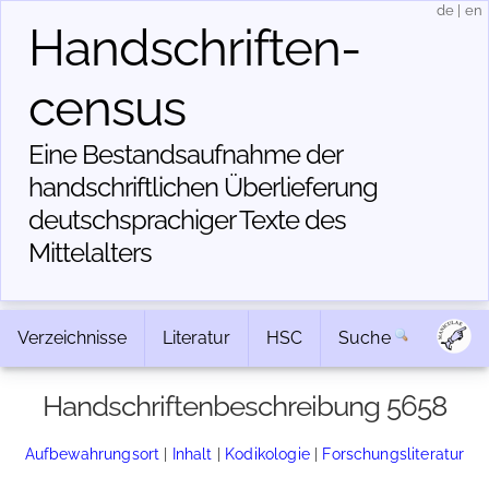
de
|
en
Handschriften­
census
Eine Bestandsaufnahme der
handschriftlichen Über­lieferung
deutschsprachiger Texte des
Mittelalters
Verzeichnisse
Literatur
HSC
Suche
Handschriftenbeschreibung 5658
Aufbewahrungsort
|
Inhalt
|
Kodikologie
|
Forschungsliteratur