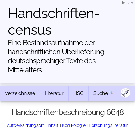
de
|
en
Handschriften­
census
Eine Bestandsaufnahme der
handschriftlichen Über­lieferung
deutschsprachiger Texte des
Mittelalters
Verzeichnisse
Literatur
HSC
Suche
Handschriftenbeschreibung 6648
Aufbewahrungsort
|
Inhalt
|
Kodikologie
|
Forschungsliteratur