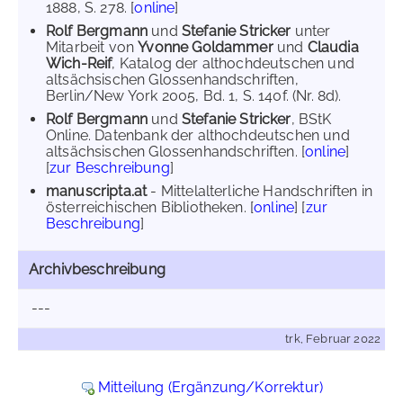
1888, S. 278. [
online
]
Rolf Bergmann
und
Stefanie Stricker
unter
Mitarbeit von
Yvonne Goldammer
und
Claudia
Wich-Reif
, Katalog der althochdeutschen und
altsächsischen Glossenhandschriften,
Berlin/New York 2005, Bd. 1, S. 140f. (Nr. 8d).
Rolf Bergmann
und
Stefanie Stricker
, BStK
Online. Datenbank der althochdeutschen und
altsächsischen Glossenhandschriften. [
online
]
[
zur Beschreibung
]
manuscripta.at
- Mittelalterliche Handschriften in
österreichischen Bibliotheken. [
online
] [
zur
Beschreibung
]
Archivbeschreibung
---
trk, Februar 2022
Mitteilung (Ergänzung/Korrektur)