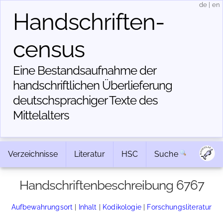
de
|
en
Handschriften­
census
Eine Bestandsaufnahme der
handschriftlichen Über­lieferung
deutschsprachiger Texte des
Mittelalters
Verzeichnisse
Literatur
HSC
Suche
Handschriftenbeschreibung 6767
Aufbewahrungsort
|
Inhalt
|
Kodikologie
|
Forschungsliteratur