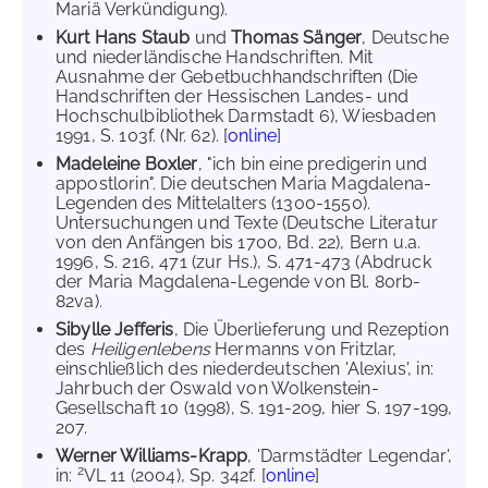
Mariä Verkündigung).
Kurt Hans Staub
und
Thomas Sänger
, Deutsche
und niederländische Handschriften. Mit
Ausnahme der Gebetbuchhandschriften (Die
Handschriften der Hessischen Landes- und
Hochschulbibliothek Darmstadt 6), Wiesbaden
1991, S. 103f. (Nr. 62). [
online
]
Madeleine Boxler
, "ich bin eine predigerin und
appostlorin". Die deutschen Maria Magdalena-
Legenden des Mittelalters (1300-1550).
Untersuchungen und Texte (Deutsche Literatur
von den Anfängen bis 1700, Bd. 22), Bern u.a.
1996, S. 216, 471 (zur Hs.), S. 471-473 (Abdruck
der Maria Magdalena-Legende von Bl. 80rb-
82va).
Sibylle Jefferis
, Die Überlieferung und Rezeption
des
Heiligenlebens
Hermanns von Fritzlar,
einschließlich des niederdeutschen 'Alexius', in:
Jahrbuch der Oswald von Wolkenstein-
Gesellschaft 10 (1998), S. 191-209, hier S. 197-199,
207.
Werner Williams-Krapp
, 'Darmstädter Legendar',
2
in:
VL 11 (2004), Sp. 342f. [
online
]